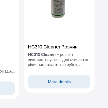
HC310 Cleaner Розчин
Р
г
HC310 Cleaner
– розчин
а
використовується для очищення
рідинних каналів та трубок, а
Ре
також для усунення альбуміну
тор EDAN
ан
крові та осадових відкладень.
ого
ви
Фасування: 50 мл.
а також
More details
пр
то
ла
оп
ED