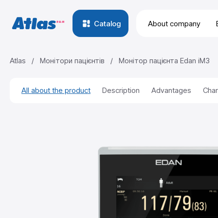
Catalog
About company
Atlas
/
Монітори пацієнтів
/
Монітор пацієнта Edan iM3
All about the product
Description
Advantages
Char