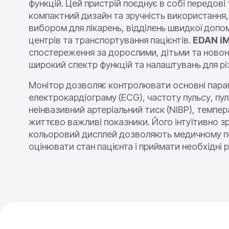
функцій. Цей пристрій поєднує в собі передові 
компактний дизайн та зручність використання
вибором для лікарень, відділень швидкої допо
центрів та транспортування пацієнтів.
EDAN i
спостереження за дорослими, дітьми та нов
широкий спектр функцій та налаштувань для різн
Монітор дозволяє контролювати основні пара
електрокардіограму (ECG), частоту пульсу, пу
неінвазивний артеріальний тиск (NIBP), темпера
життєво важливі показники. Його інтуїтивно з
кольоровий дисплей дозволяють медичному 
оцінювати стан пацієнта і приймати необхідні р