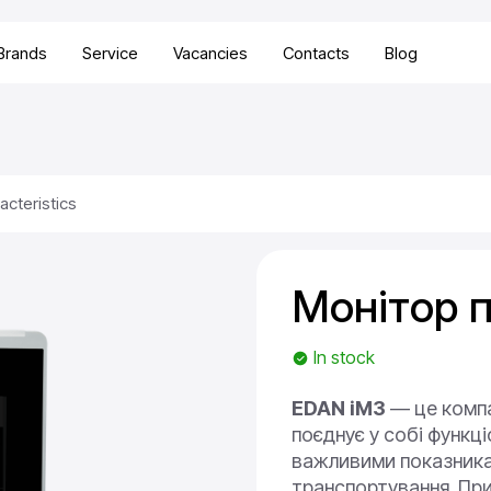
Brands
Service
Vacancies
Contacts
Blog
acteristics
Монітор п
In stock
EDAN iM3
— це компа
поєднує у собі функц
важливими показникам
транспортування. При