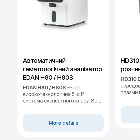
Автоматичний
HD310 
гематологічний аналізатор
розчи
EDAN H80 / H80S
HD310 D
середов
EDAN H80 / H80S
— це
плазми 
високотехнологічна 5-diff
розміру
система експертного класу. Вона
певного 
розроблена для лабораторій із
кондук
середнім та великим потоком
аналізу 
пацієнтів. Прилад поєднує метод
More details
для анал
електричного імпедансу та
Фасуван
технологію трикутного