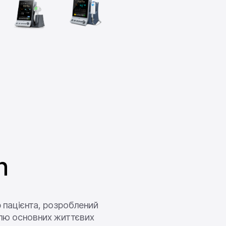
n
 пацієнта, розроблений
олю основних життєвих