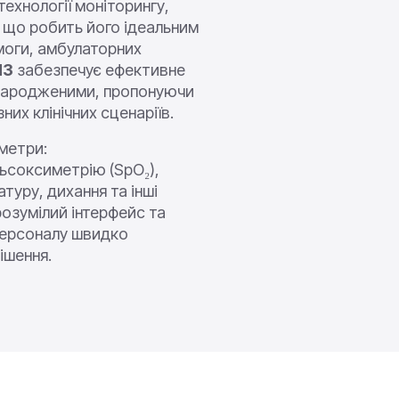
технології моніторингу,
, що робить його ідеальним
моги, амбулаторних
M3
забезпечує ефективне
онародженими, пропонуючи
их клінічних сценаріїв.
метри:
льсоксиметрію (SpO₂),
туру, дихання та інші
розумілий інтерфейс та
персоналу швидко
ішення.