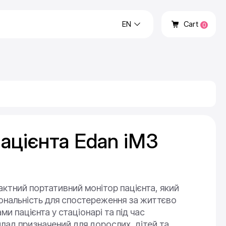
EN
Cart
0
ацієнта Edan iM3
ктний портативний монітор пацієнта, який
іональність для спостереження за життєво
и пацієнта у стаціонарі та під час
лад призначений для дорослих, дітей та