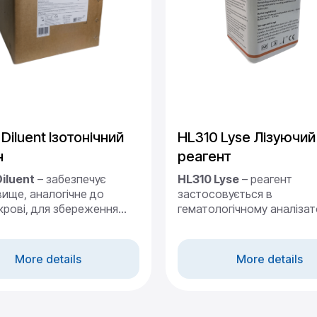
Diluent Ізотонічний
HL310 Lyse Лізуючий
н
реагент
iluent
– забезпечує
HL310 Lyse
– реагент
ище, аналогічне до
застосовується в
крові, для збереження
гематологічному аналіза
 клітин крові протягом
серії H30 Pro для кількісн
періоду часу і слугує
визначення гемоглобіну, 
тивним середовищем для
для диференціювання та
More details
More details
клітин крові. Призначений
підрахунку лейкоцитів.
ізаторів серії H30 Pro..
Фасування: 500 мл
ня: 20 л.