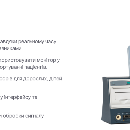
завдяки реальному часу
азниками.
икористовувати монітор у
ртуванні пацієнтів.
сорів для дорослих, дітей
у інтерфейсу та
ми обробки сигналу