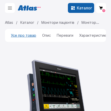
Каталог
0
Atlas
/
Каталог
/
Монітори пацієнтів
/
Монітор
пацієнта Edan X12
Усе про товар
Опис
Переваги
Характеристики