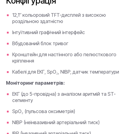
Конфігурація
12,1″ кольоровий TFT-дисплей з високою
роздільною здатністю
Інтуїтивний графічний інтерфейс
Вбудований блок тривог
Кронштейн для настінного або пелюсткового
кріплення
Кабелі для ЕКГ, SpO₂, NIBP, датчик температури
Моніторинг параметрів:
ЕКГ (до 5-провідна) з аналізом аритмій та ST-
сегменту
SpO₂ (пульсова оксиметрія)
NIBP (неінвазивний артеріальний тиск)
IBP (інвазивний артеріальний тиск)