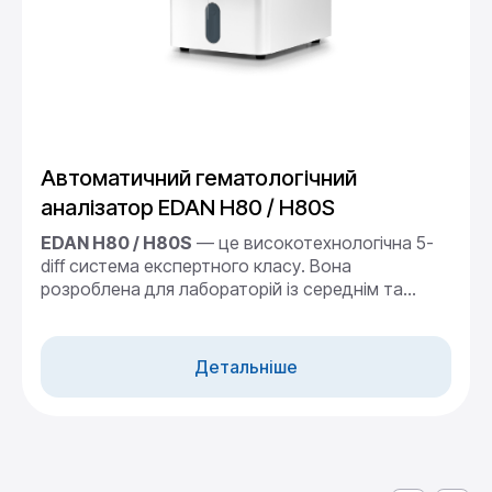
Автоматичний гематологічний
аналізатор EDAN H80 / H80S
EDAN H80 / H80S
— це високотехнологічна 5-
diff система експертного класу. Вона
розроблена для лабораторій із середнім та
великим потоком пацієнтів. Прилад поєднує
метод електричного імпедансу та технологію
трикутного лазерного розсіювання. Це гарантує
Детальніше
безкомпромісну точність підрахунку клітин крові.