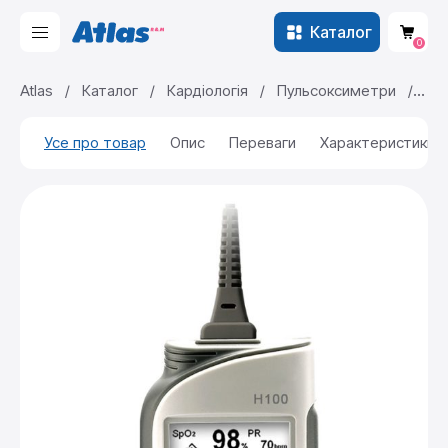
Каталог
0
Atlas
/
Каталог
/
Кардіологія
/
Пульсоксиметри
/
Пульсовий оксиметр Edan H100B/H100N
Усе про товар
Опис
Переваги
Характеристики