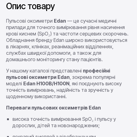
Опис товару
Пульсові оксиметри
Edan
— це сучасні медичні
прилади для точного вимірювання рівня насичення
крові киснем (SpO₂) та частоти серцевих скорочень.
Обладнання бренду Edan широко використовується
в лікарнях, клініках, реанімаційних відділеннях,
службах швидкої допомоги, а також для
домашнього моніторингу стану пацієнтів.
У нашому каталозі представлені
професійні
пульсові оксиметри Edan
, зокрема популярні
моделі
Edan H100B/H100N
, які поєднують високу
точність вимірювань, надійність та зручність у
щоденному використанні.
Переваги пульсових оксиметрів Edan
висока точність вимірювання SpO₂ і пульсу у
дорослих, дітей та новонароджених;
яскравий дисплей з відображенням